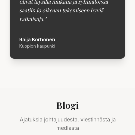
olivat täysillä mukana ja ryhmätöissä
saatiin jo oikeaan tekemiseen hyviä
ratkaisuja.
"
Raija Korhonen
Kuopion kaupunki
Blogi
Ajatuksia johtajuudesta, viestinnästä ja
mediasta