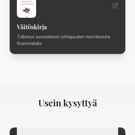
Väitöskirja
Tutkimus suomalaisen johtajuuden murroksesta
finanssialalla
Usein kysyttyä