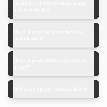
Miksi johtoryhmä on avainasemassa
tekoälymatkalla?
Miten tämä eroaa perinteisestä AI-
koulutuksesta?
Miten nopeasti johtoryhmä voi saada
hyötyjä?
Mitä tapahtuu sparrauksen jälkeen?