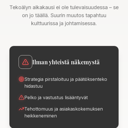
Tekoälyn aikakausi ei ole tulevaisuudessa – se
on jo täällä. Suurin muutos tapahtuu
kulttuurissa ja johtamisessa.
Ilman yhteistä näkemystä
Strategia pirstaloituu ja päätöksenteko
hidastuu
Pelko ja vastustus lisääntyvät
Tehottomuus ja asiakaskokemuksen
heikkeneminen