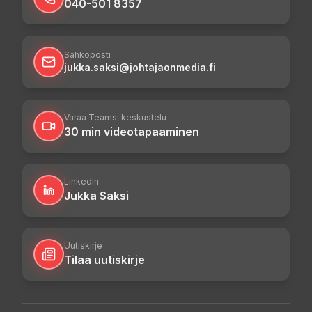
040-501 8357
Sähköposti
jukka.saksi@johtajaonmedia.fi
Varaa Teams-keskustelu
30 min videotapaaminen
LinkedIn
Jukka Saksi
Uutiskirje
Tilaa uutiskirje