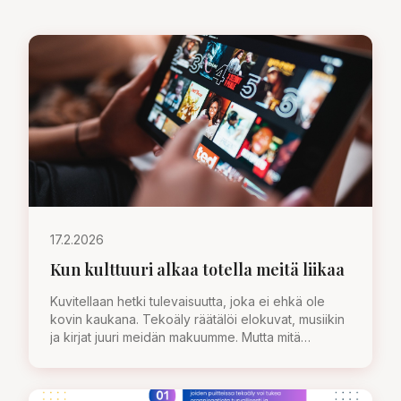
17.2.2026
Kun kulttuuri alkaa totella meitä liikaa
Kuvitellaan hetki tulevaisuutta, joka ei ehkä ole
kovin kaukana. Tekoäly räätälöi elokuvat, musiikin
ja kirjat juuri meidän makuumme. Mutta mitä
tapahtuu, kun kulttuuri lakkaa haastamasta meitä?