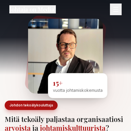
Johtaja on Media!
15+
vuotta johtamiskokemusta
Johdon tekoälykouluttaja
Mitä tekoäly paljastaa organisaatiosi
arvoista
ja
johtamiskulttuurista
?